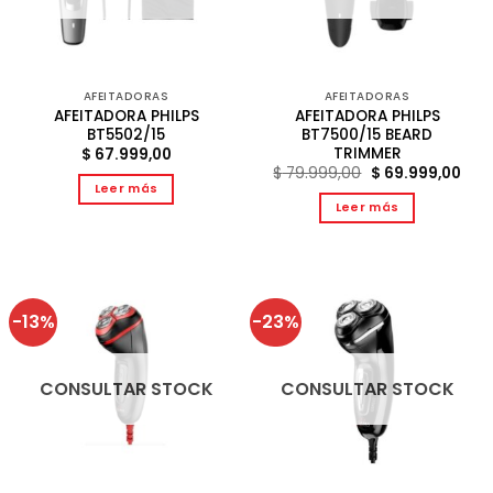
AFEITADORAS
AFEITADORAS
AFEITADORA PHILPS
AFEITADORA PHILPS
BT5502/15
BT7500/15 BEARD
TRIMMER
$
67.999,00
El
El
$
79.999,00
$
69.999,00
precio
prec
Leer más
original
act
Leer más
era:
es:
$ 79.999,00.
$ 69
-13%
-23%
CONSULTAR STOCK
CONSULTAR STOCK