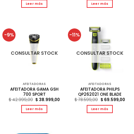
original
act
Leer más
Leer más
era:
es:
$ 42.999,00.
$ 39
-9%
-11%
CONSULTAR STOCK
CONSULTAR STOCK
AFEITADORAS
AFEITADORAS
AFEITADORA GAMA GSH
AFEITADORA PHILPS
700 SPORT
QP262021 ONE BLADE
El
El
El
El
$
42.999,00
$
38.999,00
$
78.599,00
$
69.599,00
precio
precio
precio
prec
original
actual
original
act
Leer más
Leer más
era:
es:
era:
es:
$ 42.999,00.
$ 38.999,00.
$ 78.599,00.
$ 69