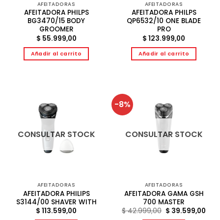
AFEITADORAS
AFEITADORAS
AFEITADORA PHILPS
AFEITADORA PHILPS
BG3470/15 BODY
QP6532/10 ONE BLADE
GROOMER
PRO
$
55.999,00
$
123.999,00
Añadir al carrito
Añadir al carrito
-8%
CONSULTAR STOCK
CONSULTAR STOCK
AFEITADORAS
AFEITADORAS
AFEITADORA PHILIPS
AFEITADORA GAMA GSH
S3144/00 SHAVER WITH
700 MASTER
El
El
$
113.599,00
$
42.999,00
$
39.599,00
precio
prec