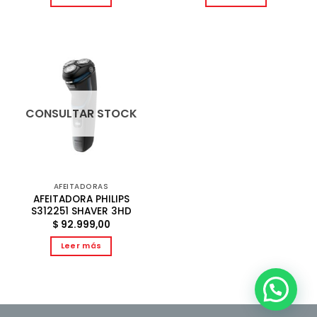
era:
es:
era:
es:
$ 76.189,00.
$ 63.349,00.
$ 59.955,00.
$ 46
CONSULTAR STOCK
AFEITADORAS
AFEITADORA PHILIPS
S312251 SHAVER 3HD
$
92.999,00
Leer más