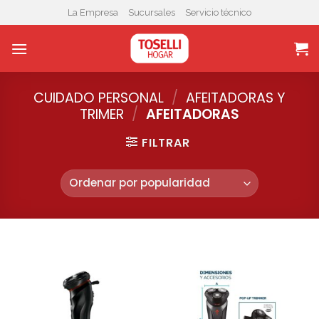
Skip
La Empresa
Sucursales
Servicio técnico
to
content
CUIDADO PERSONAL
/
AFEITADORAS Y
TRIMER
/
AFEITADORAS
FILTRAR