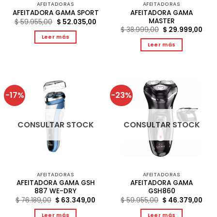
AFEITADORAS
AFEITADORAS
AFEITADORA GAMA
AFEITADORA GAMA SPORT
MASTER
El
El
$
59.955,00
$
52.035,00
precio
precio
El
El
$
38.999,00
$
29.999,00
original
actual
precio
prec
Leer más
era:
es:
original
act
Leer más
$ 59.955,00.
$ 52.035,00.
era:
es:
$ 38.999,00.
$ 29
-17%
-23%
CONSULTAR STOCK
CONSULTAR STOCK
AFEITADORAS
AFEITADORAS
AFEITADORA GAMA GSH
AFEITADORA GAMA
887 WE-DRY
GSH860
El
El
El
El
$
76.189,00
$
63.349,00
$
59.955,00
$
46.379,00
precio
precio
precio
prec
original
actual
original
act
Leer más
Leer más