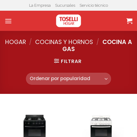
Skip
La Empresa
Sucursales
Servicio técnico
to
content
HOGAR
/
COCINAS Y HORNOS
/
COCINA A
GAS
FILTRAR