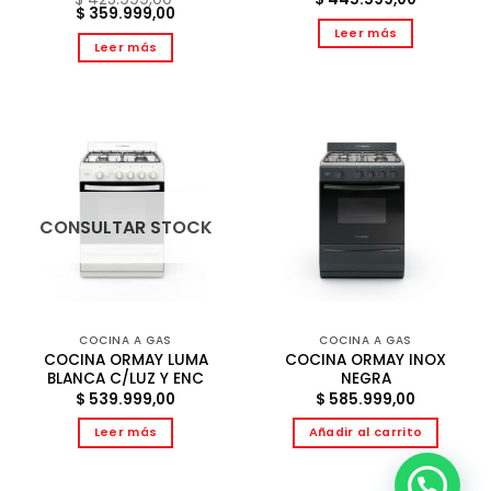
El
El
$
359.999,00
precio
precio
Leer más
original
actual
Leer más
era:
es:
$ 425.999,00.
$ 359.999,00.
CONSULTAR STOCK
COCINA A GAS
COCINA A GAS
COCINA ORMAY LUMA
COCINA ORMAY INOX
BLANCA C/LUZ Y ENC
NEGRA
$
539.999,00
$
585.999,00
Leer más
Añadir al carrito