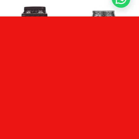
CONSULTAR STOCK
COCINA A GAS
COCINA A GAS
COCINA ORMAY PETIT
COCINA LONGVIE 41601X
MARRON
60CM INOX C/ENC
$
435.999,00
$
1.651.555,00
Añadir al carrito
Leer más