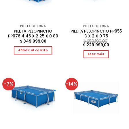
PILETA DE LONA
PILETA DE LONA
PILETA PELOPINCHO
PILETA PELOPINCHO PP055
PP076 4 45 X 2 25 X 0 80
3 X 2 X 0 75
$
349.999,00
$
259.199,00
El
El
$
229.999,00
precio
precio
Añadir al carrito
original
actual
Leer más
era:
es:
$ 259.199,00.
$ 229.999
-7%
-14%