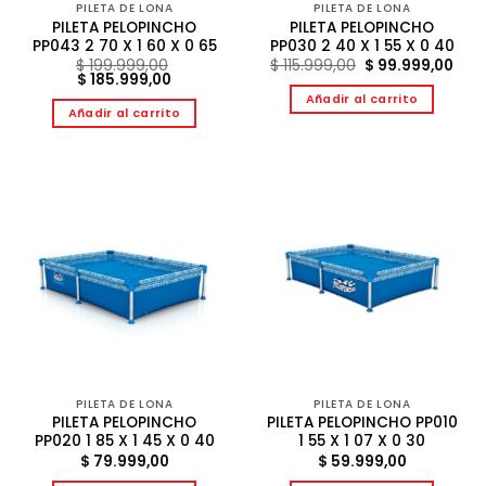
PILETA DE LONA
PILETA DE LONA
PILETA PELOPINCHO
PILETA PELOPINCHO
PP043 2 70 X 1 60 X 0 65
PP030 2 40 X 1 55 X 0 40
El
El
$
199.999,00
$
115.999,00
$
99.999,00
El
El
precio
prec
$
185.999,00
precio
precio
original
act
Añadir al carrito
original
actual
era:
es:
Añadir al carrito
era:
es:
$ 115.999,00.
$ 99
$ 199.999,00.
$ 185.999,00.
PILETA DE LONA
PILETA DE LONA
PILETA PELOPINCHO
PILETA PELOPINCHO PP010
PP020 1 85 X 1 45 X 0 40
1 55 X 1 07 X 0 30
$
79.999,00
$
59.999,00