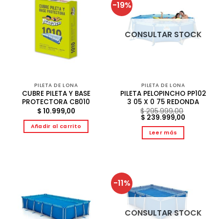
-19%
CONSULTAR STOCK
PILETA DE LONA
PILETA DE LONA
CUBRE PILETA Y BASE
PILETA PELOPINCHO PP102
PROTECTORA CB010
3 05 X 0 75 REDONDA
$
10.999,00
$
295.999,00
El
El
$
239.999,00
precio
precio
Añadir al carrito
original
actual
Leer más
era:
es:
$ 295.999,00.
$ 239.999
-11%
CONSULTAR STOCK