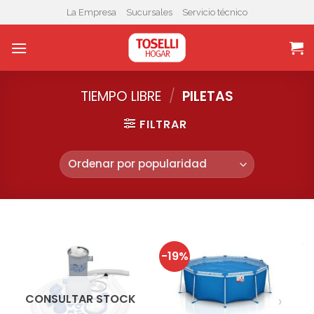
Skip
La Empresa
Sucursales
Servicio técnico
to
content
TIEMPO LIBRE
/
PILETAS
FILTRAR
-19%
CONSULTAR STOCK