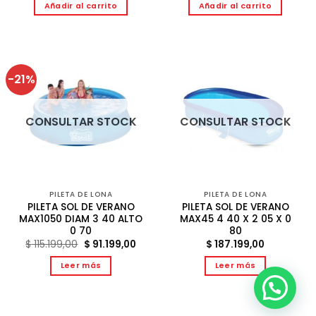
Añadir al carrito
Añadir al carrito
-21%
CONSULTAR STOCK
CONSULTAR STOCK
PILETA DE LONA
PILETA DE LONA
PILETA SOL DE VERANO
PILETA SOL DE VERANO
MAX1050 DIAM 3 40 ALTO
MAX45 4 40 X 2 05 X 0
0 70
80
El
El
$
115.199,00
$
91.199,00
$
187.199,00
precio
precio
original
actual
Leer más
Leer más
era:
es:
$ 115.199,00.
$ 91.199,00.