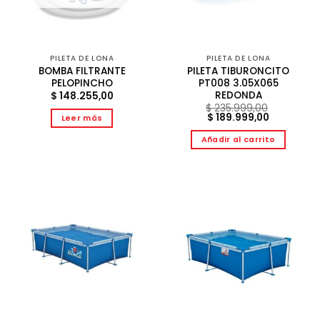
PILETA DE LONA
PILETA DE LONA
BOMBA FILTRANTE
PILETA TIBURONCITO
PELOPINCHO
PT008 3.05X065
REDONDA
$
148.255,00
$
235.999,00
El
El
$
189.999,00
Leer más
precio
precio
original
actual
Añadir al carrito
era:
es:
$ 235.999,00.
$ 189.999,