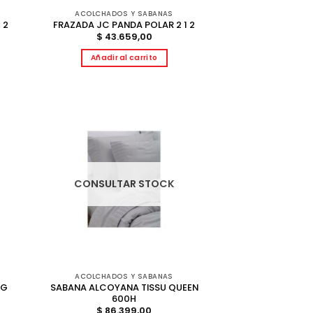
ACOLCHADOS Y SABANAS
 2
FRAZADA JC PANDA POLAR 2 1 2
$
43.659,00
Añadir al carrito
CONSULTAR STOCK
ACOLCHADOS Y SABANAS
NG
SABANA ALCOYANA TISSU QUEEN
600H
$
86.399,00