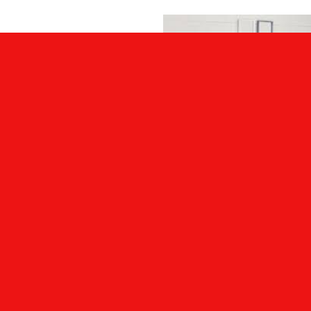
ACOLCHADOS Y SABANAS
ACOLCHADOS
FRAZADA JC AUSTRIA FLANNEL
ACOLCHADO JC LINEA PLUS BA
FLEECE 2 1 2
1 1 2 LISO
$
69.129,00
$
56.119,00
Añadir al carrito
Añadir al carrito