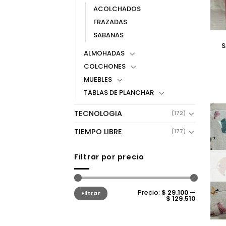
ACOLCHADOS
FRAZADAS
SABANAS
S
ALMOHADAS
COLCHONES
MUEBLES
TABLAS DE PLANCHAR
TECNOLOGIA
(172)
TIEMPO LIBRE
(177)
Filtrar por precio
Precio
Precio
Precio:
$ 29.100
—
Filtrar
mínimo
máximo
$ 129.510