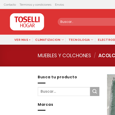
Skip
Contacto
Términos y condiciones
Envíos
to
content
Buscar
por:
VER MAS +
CLIMATIZACION
TECNOLOGIA
ELECTRO
MUEBLES Y COLCHONES
/
ACOLC
Busca tu producto
Marcas