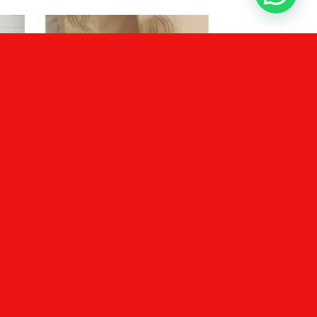
ACOLCHADOS Y SABANAS
SIC
SABANA ALCOYANA 1 1/2 PERCAL
LISA BLANCA
$
40.395,00
Añadir al carrito