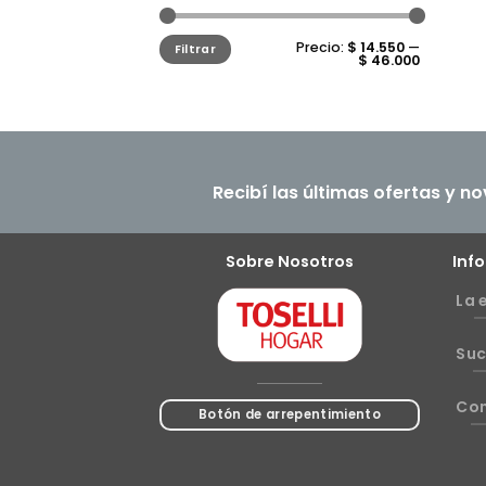
Precio
Precio
Precio:
$ 14.550
—
Filtrar
mínimo
máximo
$ 46.000
Recibí las últimas ofertas y n
Sobre Nosotros
Inf
La 
Suc
Co
Botón de arrepentimiento