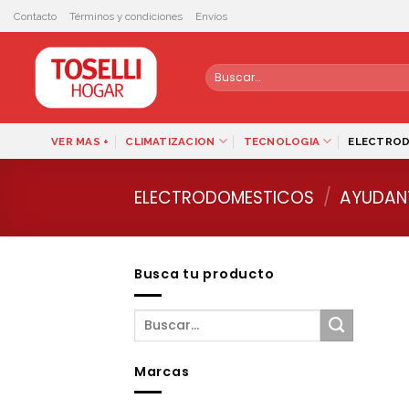
Skip
Contacto
Términos y condiciones
Envíos
to
content
Buscar
por:
VER MAS +
CLIMATIZACION
TECNOLOGIA
ELECTRO
ELECTRODOMESTICOS
/
AYUDAN
Busca tu producto
Marcas