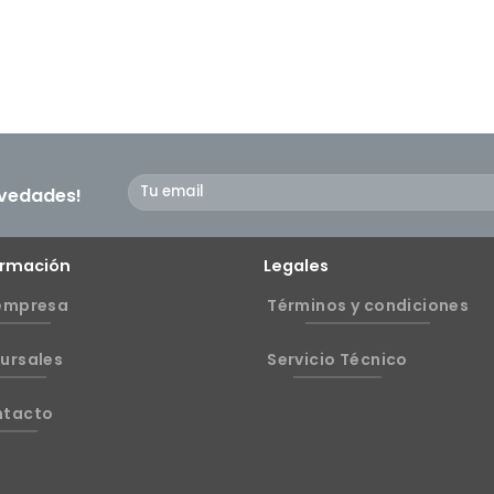
ovedades!
ormación
Legales
empresa
Términos y condiciones
ursales
Servicio Técnico
ntacto