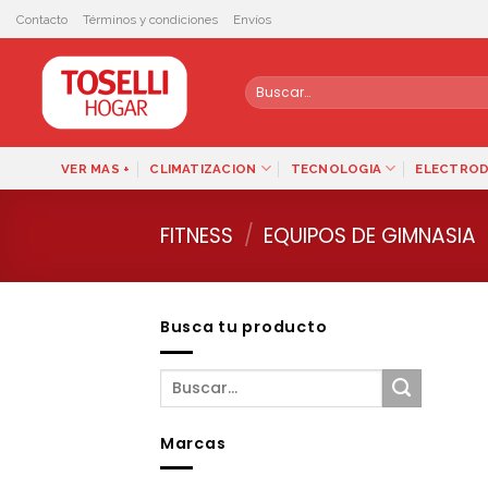
Skip
Contacto
Términos y condiciones
Envíos
to
content
Buscar
por:
VER MAS +
CLIMATIZACION
TECNOLOGIA
ELECTRO
FITNESS
/
EQUIPOS DE GIMNASIA
Busca tu producto
Marcas