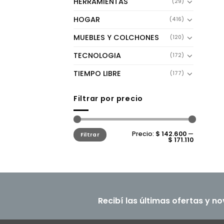
HERRAMIENTAS
(29)
HOGAR
(416)
MUEBLES Y COLCHONES
(120)
TECNOLOGIA
(172)
TIEMPO LIBRE
(177)
Filtrar por precio
Precio
Precio
Precio:
$ 142.600
—
Filtrar
mínimo
máximo
$ 171.110
Recibí las últimas ofertas y n