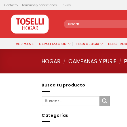
Skip
Contacto
Términos y condiciones
Envíos
to
content
Buscar
por:
VER MAS +
CLIMATIZACION
TECNOLOGIA
ELECTRO
HOGAR
/
CAMPANAS Y PURIF
/
P
Busca tu producto
Categorías