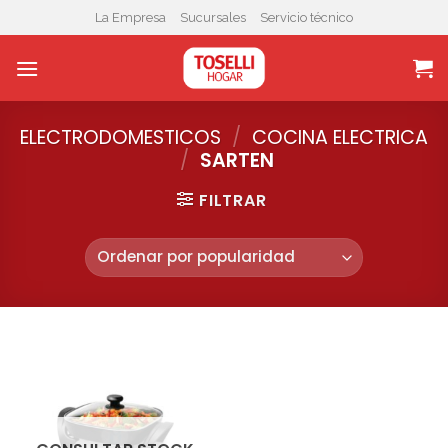
Skip
La Empresa
Sucursales
Servicio técnico
to
content
ELECTRODOMESTICOS
/
COCINA ELECTRICA
/
SARTEN
FILTRAR