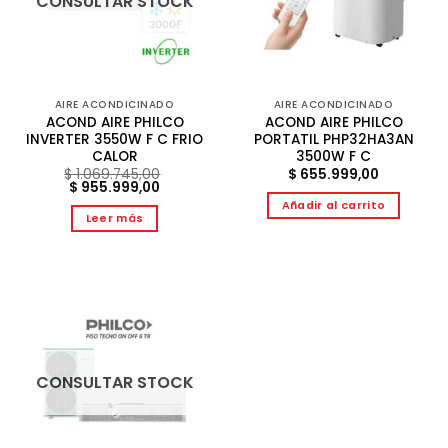
CONSULTAR STOCK
AIRE ACONDICINADO
AIRE ACONDICINADO
ACOND AIRE PHILCO
ACOND AIRE PHILCO
INVERTER 3550W F C FRIO
PORTATIL PHP32HA3AN
CALOR
3500W F C
$
1.069.745,00
$
655.999,00
El
El
$
955.999,00
precio
precio
Añadir al carrito
original
actual
Leer más
era:
es:
$ 1.069.745,00.
$ 955.999,00.
CONSULTAR STOCK