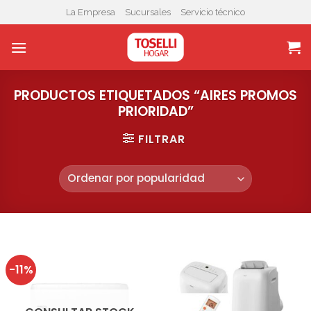
Skip
La Empresa
Sucursales
Servicio técnico
to
content
PRODUCTOS ETIQUETADOS “AIRES PROMOS
PRIORIDAD”
FILTRAR
-11%