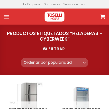
Skip
La Empresa
Sucursales
Servicio técnico
to
content
PRODUCTOS ETIQUETADOS “HELADERAS -
CYBERWEEK”
FILTRAR