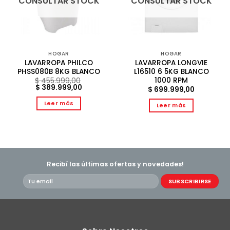
CONSULTAR STOCK
CONSULTAR STOCK
HOGAR
HOGAR
LAVARROPA PHILCO
LAVARROPA LONGVIE
PHSS080B 8KG BLANCO
L16510 6 5KG BLANCO
1000 RPM
$
455.999,00
El
El
$
389.999,00
$
699.999,00
precio
precio
original
actual
Leer más
Leer más
era:
es:
$ 455.999,00.
$ 389.999,00.
Recibí las últimas ofertas y novedades!