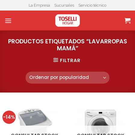
Skip
La Empresa
Sucursales
Servicio técnico
to
content
PRODUCTOS ETIQUETADOS “LAVARROPAS
MAMÁ”
FILTRAR
-14%