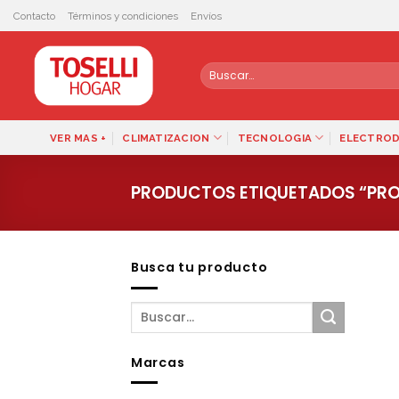
Skip
Contacto
Términos y condiciones
Envíos
to
content
Buscar
por:
VER MAS +
CLIMATIZACION
TECNOLOGIA
ELECTRO
PRODUCTOS ETIQUETADOS “PR
Busca tu producto
Marcas