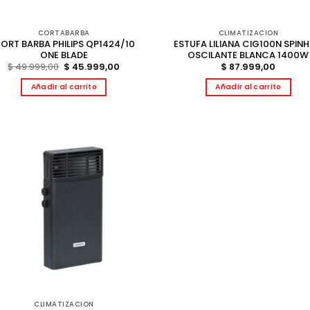
CORTABARBA
CLIMATIZACION
ORT BARBA PHILIPS QP1424/10
ESTUFA LILIANA CIG100N SPIN
ONE BLADE
OSCILANTE BLANCA 1400W
El
El
$
49.999,00
$
45.999,00
$
87.999,00
precio
precio
original
actual
Añadir al carrito
Añadir al carrito
era:
es:
$ 49.999,00.
$ 45.999,00.
CLIMATIZACION