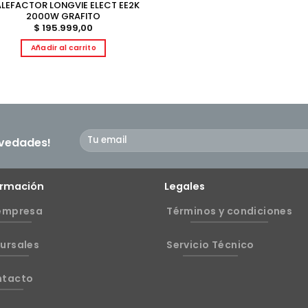
LEFACTOR LONGVIE ELECT EE2K
2000W GRAFITO
$
195.999,00
Añadir al carrito
ovedades!
ormación
Legales
empresa
Términos y condiciones
ursales
Servicio Técnico
ntacto