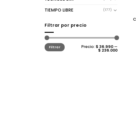
TIEMPO LIBRE
(177)
C
Filtrar por precio
Precio
Precio
Precio:
$ 36.990
—
Filtrar
mínimo
máximo
$ 236.000