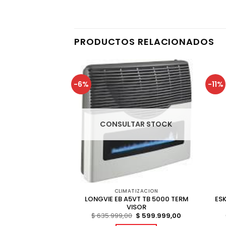
PRODUCTOS RELACIONADOS
-6%
-11%
AR STOCK
CONSULTAR STOCK
TIZACION
CLIMATIZACION
LONGVIE EB A5VT TB 5000 TERM
ESK
 A5U TBU 5000
VISOR
El
El
$
434.549,00
precio
precio
El
El
$
635.999,00
$
599.999,00
original
actual
precio
precio
r más
era:
es: