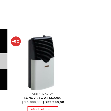
-8%
CLIMATIZACION
LONGVIE EC A2 SS2200
El
El
$
315.999,00
$
289.999,00
precio
precio
original
actual
Añadir al carrito
era:
es: