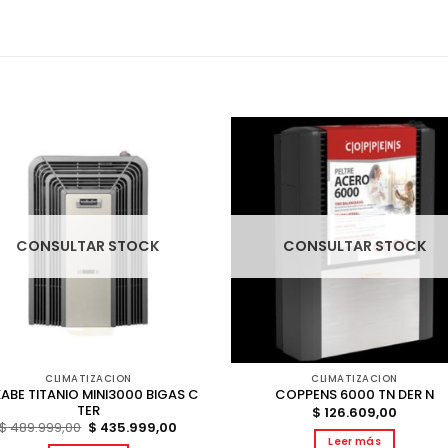
CONSULTAR STOCK
CONSULTAR STOCK
CLIMATIZACION
CLIMATIZACION
ABE TITANIO MINI3000 BIGAS C
COPPENS 6000 TN DER N
TER
$
126.609,00
El
El
$
489.999,00
$
435.999,00
precio
precio
Leer más