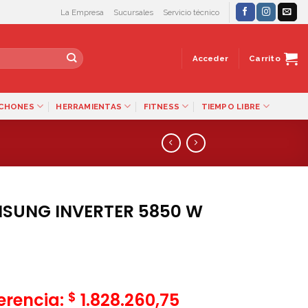
La Empresa
Sucursales
Servicio técnico
Acceder
Carrito
LCHONES
HERRAMIENTAS
FITNESS
TIEMPO LIBRE
SUNG INVERTER 5850 W
$
ferencia:
1.828.260,75