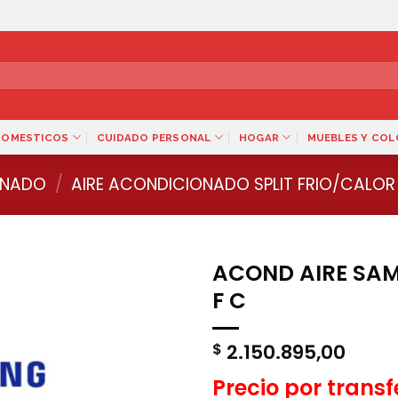
DOMESTICOS
CUIDADO PERSONAL
HOGAR
MUEBLES Y CO
INADO
/
AIRE ACONDICIONADO SPLIT FRIO/CALOR
ACOND AIRE SAM
F C
2.150.895,00
$
Precio por trans