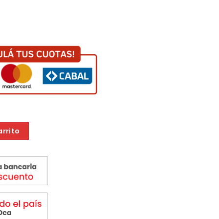
R 5850 W F C cantidad
arrito