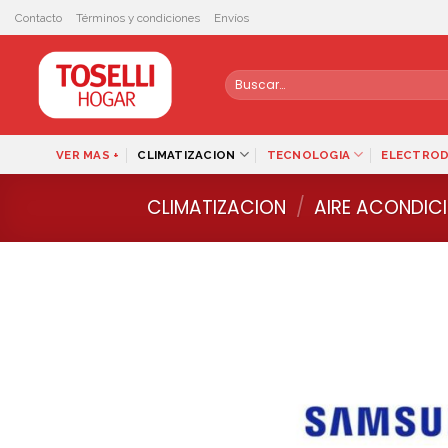
Skip
Contacto
Términos y condiciones
Envíos
to
content
Buscar
por:
VER MAS +
CLIMATIZACION
TECNOLOGIA
ELECTRO
CLIMATIZACION
/
AIRE ACONDIC