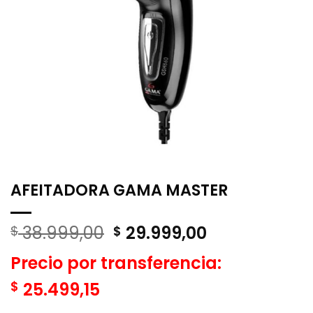
AFEITADORA GAMA MASTER
El
El
38.999,00
29.999,00
$
$
precio
precio
Precio por transferencia:
original
actual
era:
es:
$
25.499,15
$ 38.999,00.
$ 29.999,00.