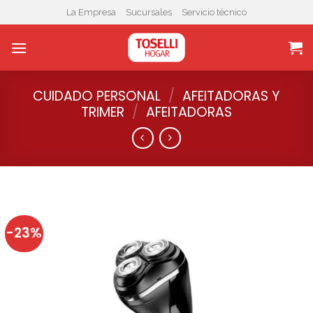
Skip
La Empresa
Sucursales
Servicio técnico
to
content
CUIDADO PERSONAL
/
AFEITADORAS Y
TRIMER
/
AFEITADORAS
-23%