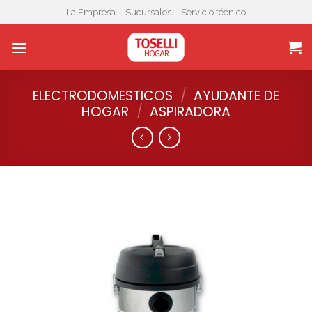
Skip
La Empresa
Sucursales
Servicio técnico
to
content
ELECTRODOMESTICOS
/
AYUDANTE DE
HOGAR
/
ASPIRADORA