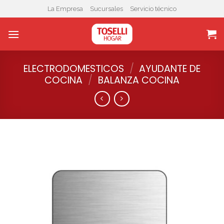
Skip
La Empresa
Sucursales
Servicio técnico
to
content
ELECTRODOMESTICOS
/
AYUDANTE DE
COCINA
/
BALANZA COCINA