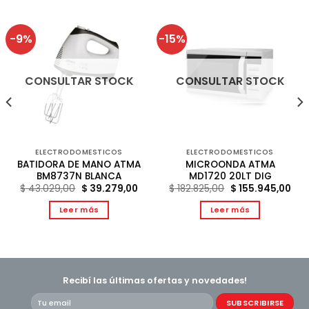
-9%
-15%
CONSULTAR STOCK
CONSULTAR STOCK
ELECTRODOMESTICOS
ELECTRODOMESTICOS
BATIDORA DE MANO ATMA
MICROONDA ATMA
BM8737N BLANCA
MD1720 20LT DIG
El
El
El
El
$
43.029,00
$
39.279,00
$
182.825,00
$
155.945,00
precio
precio
precio
pre
original
actual
original
act
Leer más
Leer más
era:
es:
era:
es:
$ 43.029,00.
$ 39.279,00.
$ 182.825,00.
$ 15
Recibí las últimas ofertas y novedades!