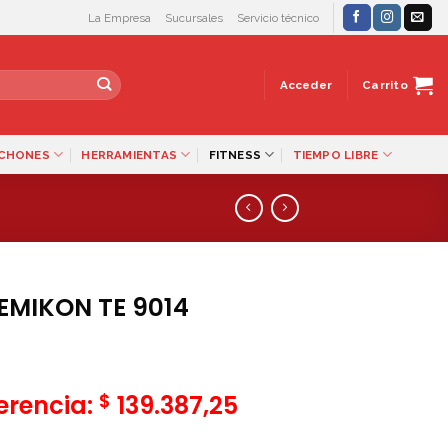
La Empresa
Sucursales
Servicio técnico
Acceder
Carrito
LCHONES
HERRAMIENTAS
FITNESS
TIEMPO LIBRE
SEMIKON TE 9014
$
ferencia:
139.387,25