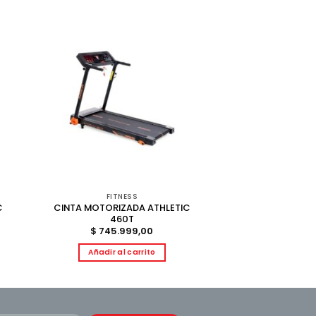
FITNESS
C
CINTA MOTORIZADA ATHLETIC
460T
$
745.999,00
Añadir al carrito