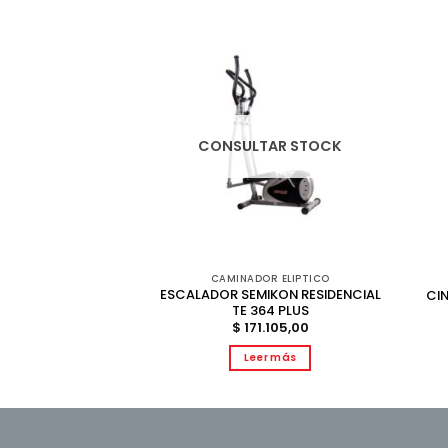
AR STOCK
CONSULTAR STOCK
TNESS
CAMINADOR ELIPTICO
TICA SEMIKON
ESCALADOR SEMIKON RESIDENCIAL
CI
83HP
TE 364 PLUS
.345,00
$
171.105,00
r más
Leer más