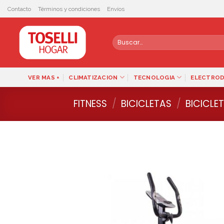
Skip
Contacto
Términos y condiciones
Envíos
to
content
Buscar
por:
VER MAS +
CLIMATIZACION
TECNOLOGIA
ELECTRO
FITNESS
/
BICICLETAS
/
BICICLET