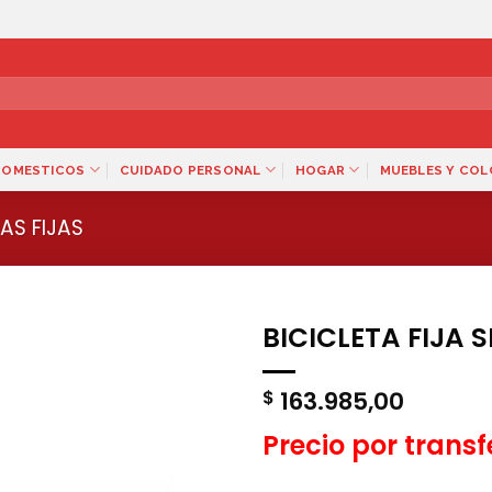
DOMESTICOS
CUIDADO PERSONAL
HOGAR
MUEBLES Y CO
AS FIJAS
BICICLETA FIJA 
163.985,00
$
Precio por trans