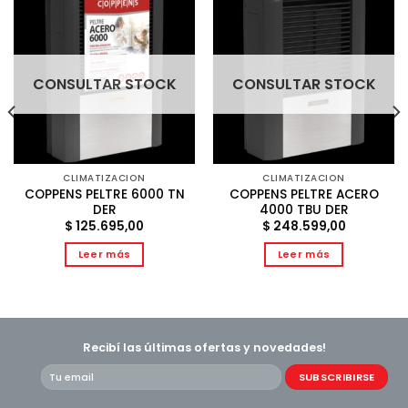
CONSULTAR STOCK
CONSULTAR STOCK
CLIMATIZACION
CLIMATIZACION
COPPENS PELTRE 6000 TN
COPPENS PELTRE ACERO
DER
4000 TBU DER
$
125.695,00
$
248.599,00
Leer más
Leer más
9,00.
Recibí las últimas ofertas y novedades!