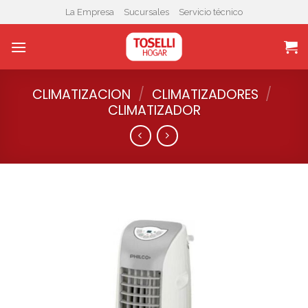
Skip
La Empresa
Sucursales
Servicio técnico
to
content
CLIMATIZACION
/
CLIMATIZADORES
/
CLIMATIZADOR