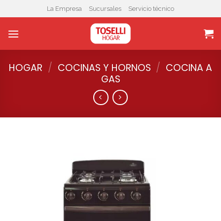
Skip
La Empresa
Sucursales
Servicio técnico
to
content
HOGAR
/
COCINAS Y HORNOS
/
COCINA A
GAS