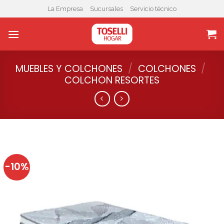
Skip
La Empresa
Sucursales
Servicio técnico
to
content
MUEBLES Y COLCHONES
/
COLCHONES
/
COLCHON RESORTES
-10%