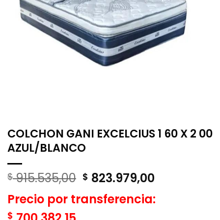
COLCHON GANI EXCELCIUS 1 60 X 2 00
AZUL/BLANCO
El
El
915.535,00
823.979,00
$
$
precio
precio
Precio por transferencia:
original
actual
era:
es:
$
700.382,15