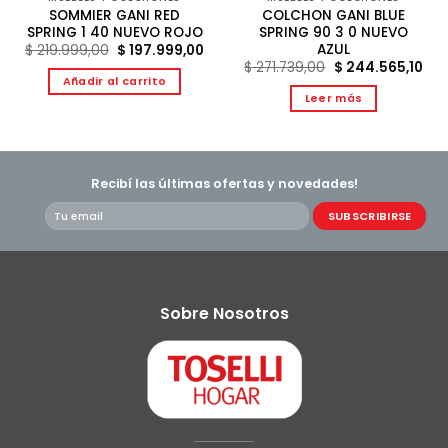
SOMMIER GANI RED
COLCHON GANI BLUE
SPRING 1 40 NUEVO ROJO
SPRING 90 3 0 NUEVO
AZUL
El
El
$
219.999,00
$
197.999,00
precio
precio
El
El
$
271.739,00
$
244.565,10
original
actual
precio
pre
Añadir al carrito
era:
es:
original
act
Leer más
$ 219.999,00.
$ 197.999,00.
era:
es:
9,00.
$ 271.739,00.
$ 2
Recibí las últimas ofertas y novedades!
Sobre Nosotros