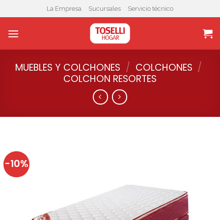
Skip
La Empresa
Sucursales
Servicio técnico
to
content
MUEBLES Y COLCHONES
/
COLCHONES
/
COLCHON RESORTES
-10%