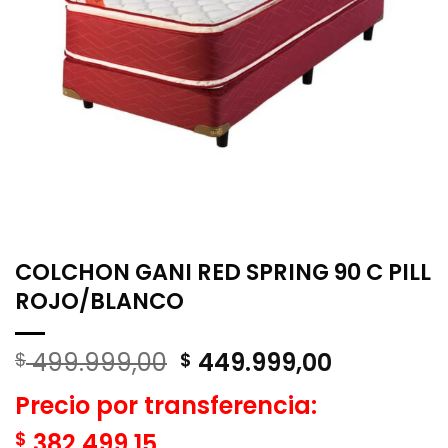
COLCHON GANI RED SPRING 90 C PILL
ROJO/BLANCO
El
El
499.999,00
449.999,00
$
$
precio
precio
Precio por transferencia:
original
actual
era:
es:
$
382.499,15