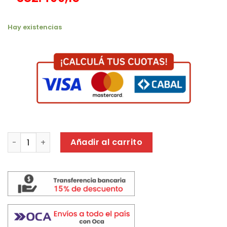
$ 499.999,00.
$ 449.999
Hay existencias
COLCHON GANI RED SPRING 90 C PILL ROJO/BLANCO canti
Añadir al carrito