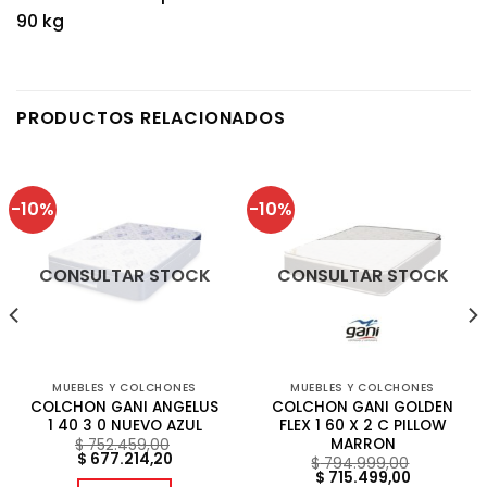
90 kg
PRODUCTOS RELACIONADOS
-10%
-10%
CONSULTAR STOCK
CONSULTAR STOCK
MUEBLES Y COLCHONES
MUEBLES Y COLCHONES
COLCHON GANI ANGELUS
COLCHON GANI GOLDEN
1 40 3 0 NUEVO AZUL
FLEX 1 60 X 2 C PILLOW
MARRON
$
752.459,00
ecio
El
El
$
677.214,20
$
794.999,00
tual
precio
precio
El
El
$
715.499,00
original
actual