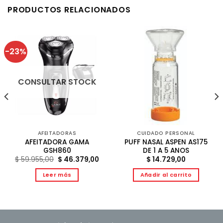
PRODUCTOS RELACIONADOS
-23%
CONSULTAR STOCK
AFEITADORAS
CUIDADO PERSONAL
AFEITADORA GAMA
PUFF NASAL ASPEN AS175
GSH860
DE 1 A 5 ANOS
El
El
$
59.955,00
$
46.379,00
$
14.729,00
precio
precio
original
actual
Leer más
Añadir al carrito
era:
es:
$ 59.955,00.
$ 46.379,00.