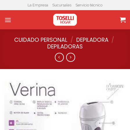
Skip
La Empresa
Sucursales
Servicio técnico
to
content
CUIDADO PERSONAL
/
DEPILADORA
/
DEPILADORAS