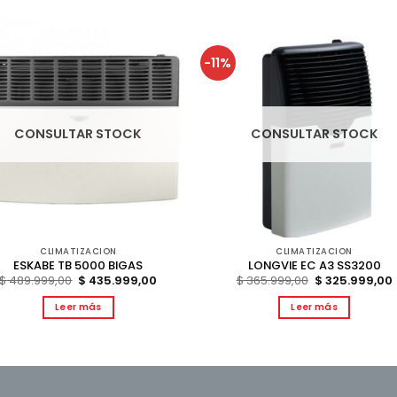
-11%
CONSULTAR STOCK
CONSULTAR STOCK
CLIMATIZACION
CLIMATIZACION
ESKABE TB 5000 BIGAS
LONGVIE EC A3 SS3200
El
El
El
E
$
489.999,00
$
435.999,00
$
365.999,00
$
325.999,00
precio
precio
precio
original
actual
original
Leer más
Leer más
era:
es:
era:
e
$ 489.999,00.
$ 435.999,00.
$ 365.999,00.