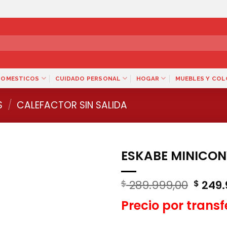
DOMESTICOS
CUIDADO PERSONAL
HOGAR
MUEBLES Y CO
S
/
CALEFACTOR SIN SALIDA
ESKABE MINICON
El
289.999,00
249.
$
$
preci
Precio por trans
origin
era: