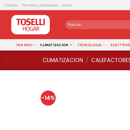
Skip
Contacto
Términos y condiciones
Envíos
to
content
Buscar
por:
VER MAS +
CLIMATIZACION
TECNOLOGIA
ELECTRO
CLIMATIZACION
/
CALEFACTORE
-14%