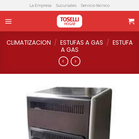
Skip
La Empresa
Sucursales
Servicio técnico
to
content
CLIMATIZACION
/
ESTUFAS A GAS
/
ESTUFA
A GAS