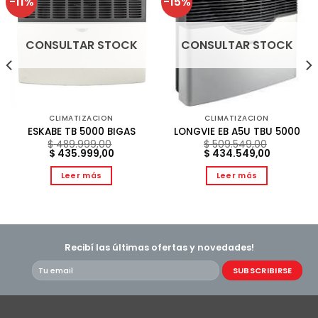
-11%
-15%
CONSULTAR STOCK
CONSULTAR STOCK
CLIMATIZACION
CLIMATIZACION
ESKABE TB 5000 BIGAS
LONGVIE EB A5U TBU 5000
$
489.999,00
$
509.549,00
El
El
El
El
$
435.999,00
$
434.549,00
precio
precio
precio
precio
original
actual
original
actual
Leer más
Leer más
era:
es:
era:
es:
$ 489.999,00.
$ 435.999,00.
$ 509.549,00.
$ 434.549
Recibí las últimas ofertas y novedades!