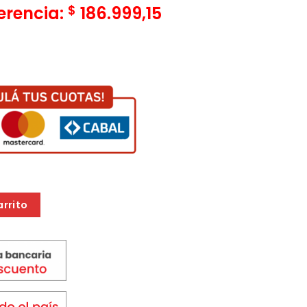
$
ferencia:
186.999,15
TGASBTL5000G GRIS PLEGABLE 5000K cantidad
arrito