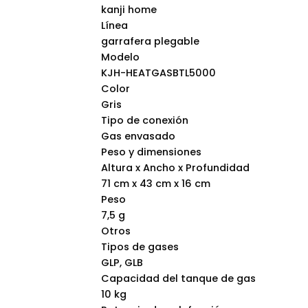
kanji home
Línea
garrafera plegable
Modelo
KJH-HEATGASBTL5000
Color
Gris
Tipo de conexión
Gas envasado
Peso y dimensiones
Altura x Ancho x Profundidad
71 cm x 43 cm x 16 cm
Peso
7,5 g
Otros
Tipos de gases
GLP, GLB
Capacidad del tanque de gas
10 kg