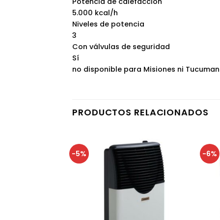
Potencia de calefacción
5.000 kcal/h
Niveles de potencia
3
Con válvulas de seguridad
Sí
no disponible para Misiones ni Tucuman
PRODUCTOS RELACIONADOS
-5%
-6%
AR STOCK