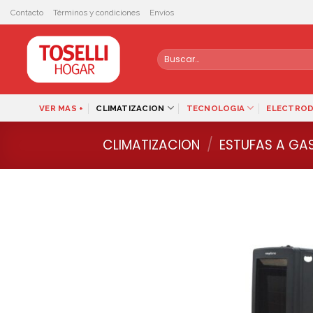
Skip
Contacto
Términos y condiciones
Envíos
to
content
Buscar
por:
VER MAS +
CLIMATIZACION
TECNOLOGIA
ELECTRO
CLIMATIZACION
/
ESTUFAS A GA