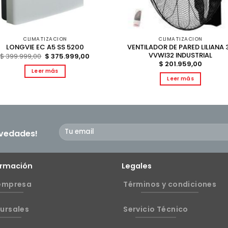
CLIMATIZACION
CLIMATIZACION
VENTILADOR DE PARED LILIANA 
LONGVIE EC A5 SS 5200
VVWI32 INDUSTRIAL
El
El
$
399.999,00
$
375.999,00
precio
precio
$
201.959,00
original
actual
Leer más
era:
es:
Leer más
$ 399.999,00.
$ 375.999,00.
ovedades!
ormación
Legales
empresa
Términos y condiciones
ursales
Servicio Técnico