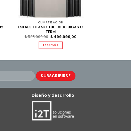
CLIMATIZACION
32
ESKABE TITANIO TBU 3000 BIGAS C
TERM
El
El
$
525.999,00
$
499.999,00
precio
precio
original
actual
Leer más
era:
es:
$ 525.999,00.
$ 499.999,00.
Diseño y desarrollo