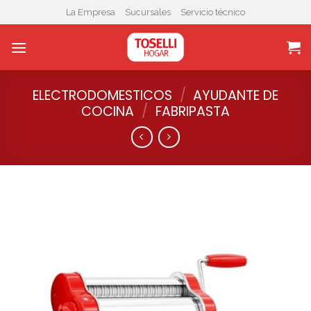
Skip
La Empresa
Sucursales
Servicio técnico
to
content
ELECTRODOMESTICOS
/
AYUDANTE DE
COCINA
/
FABRIPASTA