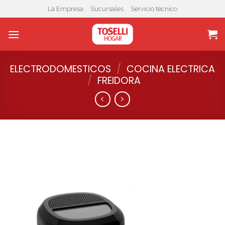
Skip
La Empresa
Sucursales
Servicio técnico
to
content
ELECTRODOMESTICOS
/
COCINA ELECTRICA
/
FREIDORA