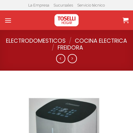
Skip
La Empresa
Sucursales
Servicio técnico
to
content
ELECTRODOMESTICOS
/
COCINA ELECTRICA
/
FREIDORA