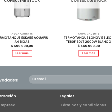
CONSULTAR STOCK
CONSULTAR STOCK
AGUA CALIENTE
AGUA CALIENTE
RMOTANQUE ESKABE AQUAPIU
TERMOTANQUE LONGVIE ELEC
A4 BIGAS
TE80F 80LT 2000W BLANCO
$
599.999,00
$
465.999,00
Leer más
Leer más
ovedades!
ormación
Legales
empresa
Términos y condiciones