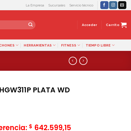
La Empresa
Sucursales
Servicio técnico
Acceder
Carrito
LCHONES
HERRAMIENTAS
FITNESS
TIEMPO LIBRE
 HGW311P PLATA WD
$
ferencia:
642.599,15