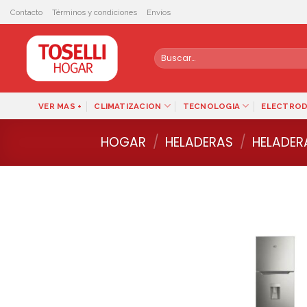
Skip
Contacto
Términos y condiciones
Envíos
to
content
Buscar
por:
VER MAS +
CLIMATIZACION
TECNOLOGIA
ELECTRO
HOGAR
/
HELADERAS
/
HELADER