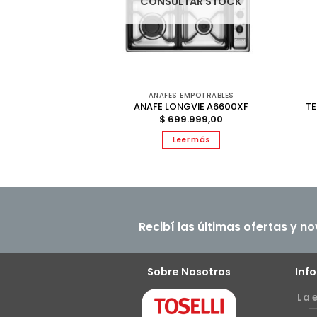
CONSULTAR STOCK
GAR
ANAFES EMPOTRABLES
 LONGVIE 75 LT
TE
ANAFE LONGVIE A6600XF
PF BLANCO
$
699.999,00
.999,00
Leer más
al carrito
Recibí las últimas ofertas y n
Sobre Nosotros
Inf
La 