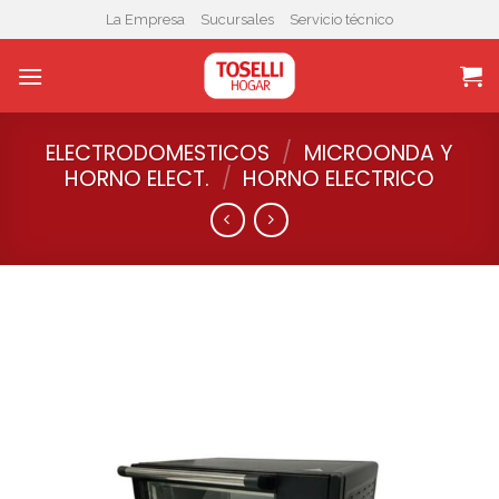
Skip
La Empresa
Sucursales
Servicio técnico
to
content
ELECTRODOMESTICOS
/
MICROONDA Y
HORNO ELECT.
/
HORNO ELECTRICO