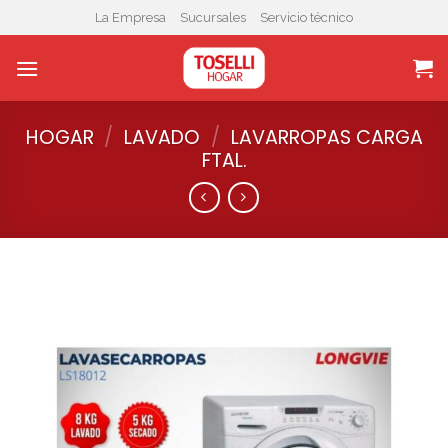
Skip
La Empresa
Sucursales
Servicio técnico
to
content
HOGAR
/
LAVADO
/
LAVARROPAS CARGA
FTAL.