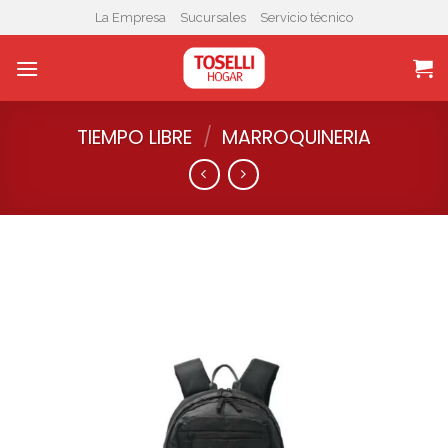
Skip
La Empresa
Sucursales
Servicio técnico
to
content
TIEMPO LIBRE
/
MARROQUINERIA