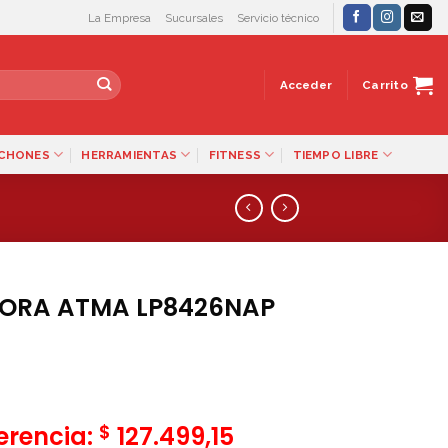
La Empresa
Sucursales
Servicio técnico
Acceder
Carrito
LCHONES
HERRAMIENTAS
FITNESS
TIEMPO LIBRE
ORA ATMA LP8426NAP
$
ferencia:
127.499,15