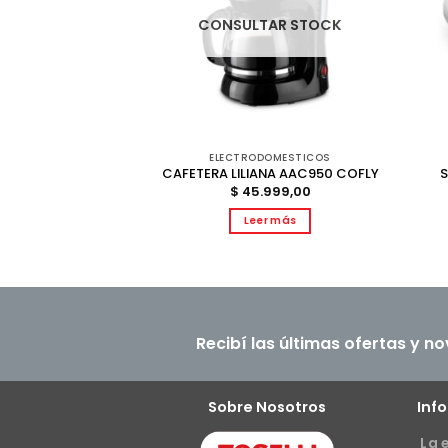
CONSULTAR STOCK
DOMESTICOS
ELECTRODOMESTICOS
AFE ATMA MC8141N
CAFETERA LILIANA AAC950 COFLY
NOX
$
45.999,00
999,00
Leer más
al carrito
Recibí las últimas ofertas y n
Sobre Nosotros
Inf
La 