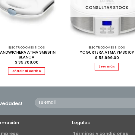
CONSULTAR STOCK
ELECTRODOMESTICOS
ELECTRODOMESTICOS
SANDWICHERA ATMA SM8911N
YOGURTERA ATMA YM3010P
BLANCA
$
58.999,00
$
35.709,00
Leer más
Añadir al carrito
ovedades!
ormación
Legales
empresa
Términos y condiciones