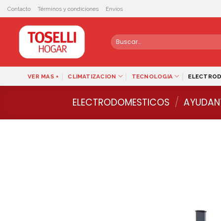
Skip
Contacto
Términos y condiciones
Envíos
to
content
Buscar
por:
VER MAS +
CLIMATIZACION
TECNOLOGIA
ELECTRO
ELECTRODOMESTICOS
/
AYUDAN