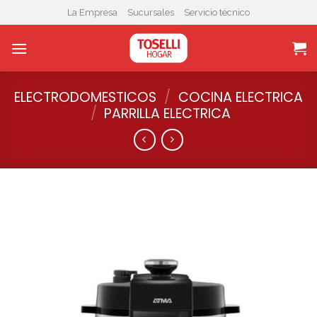
Skip
La Empresa
Sucursales
Servicio técnico
to
content
ELECTRODOMESTICOS
/
COCINA ELECTRICA
/
PARRILLA ELECTRICA