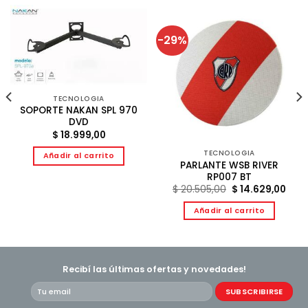
-29%
TECNOLOGIA
SOPORTE NAKAN SPL 970
DVD
$
18.999,00
TECNOLOGIA
Añadir al carrito
PARLANTE WSB RIVER
RP007 BT
El
El
$
20.505,00
$
14.629,00
precio
prec
original
actu
Añadir al carrito
era:
es:
$ 20.505,00.
$ 14
Recibí las últimas ofertas y novedades!