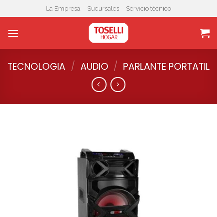
Skip
La Empresa
Sucursales
Servicio técnico
to
content
TECNOLOGIA
/
AUDIO
/
PARLANTE PORTATIL