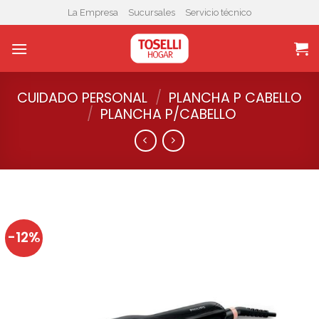
Skip
La Empresa
Sucursales
Servicio técnico
to
content
CUIDADO PERSONAL
/
PLANCHA P CABELLO
/
PLANCHA P/CABELLO
-12%