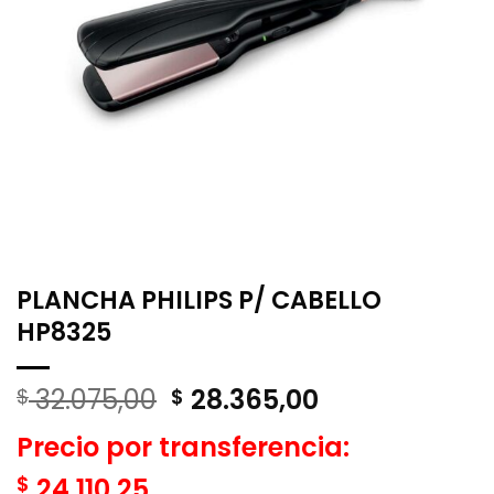
PLANCHA PHILIPS P/ CABELLO
HP8325
El
El
32.075,00
28.365,00
$
$
precio
precio
Precio por transferencia:
original
actual
era:
es:
$
24.110,25