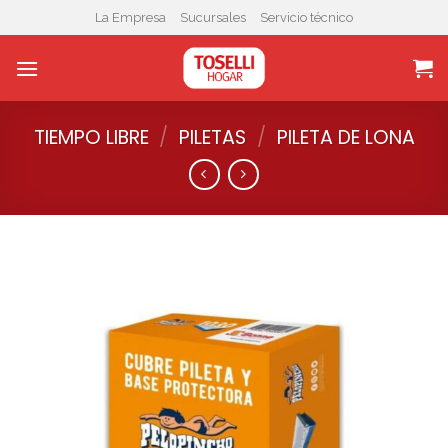
Skip
La Empresa
Sucursales
Servicio técnico
to
content
TIEMPO LIBRE
/
PILETAS
/
PILETA DE LONA