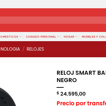
DOMESTICOS
CUIDADO PERSONAL
HOGAR
MUEBLES Y CO
CNOLOGIA
/
RELOJES
RELOJ SMART B
NEGRO
24.595,00
$
Precio por trans