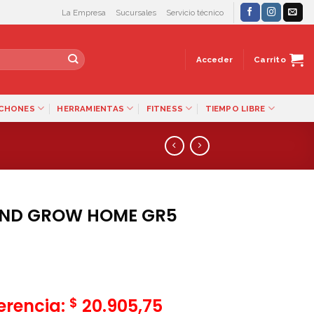
La Empresa
Sucursales
Servicio técnico
Acceder
Carrito
LCHONES
HERRAMIENTAS
FITNESS
TIEMPO LIBRE
AND GROW HOME GR5
$
ferencia:
20.905,75