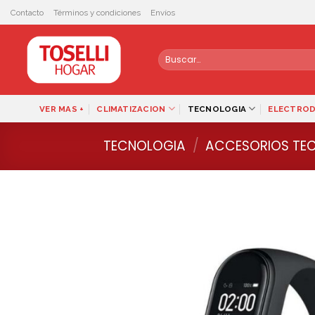
Skip
Contacto
Términos y condiciones
Envíos
to
content
Buscar
por:
VER MAS +
CLIMATIZACION
TECNOLOGIA
ELECTRO
TECNOLOGIA
/
ACCESORIOS TE