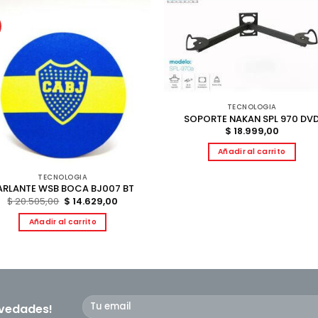
%
TECNOLOGIA
SOPORTE NAKAN SPL 970 DV
$
18.999,00
Añadir al carrito
TECNOLOGIA
ARLANTE WSB BOCA BJ007 BT
El
El
$
20.505,00
$
14.629,00
precio
precio
original
actual
Añadir al carrito
era:
es:
$ 20.505,00.
$ 14.629,00.
ovedades!