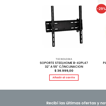
-29
OLOGIA
TECNOLOGIA
P715 UHD ANDROID
SOPORTE STEELHOME B-42PL47
P
4K
32″ A 55″ C/INCLINACION
4.299,00
$
36.999,00
al carrito
Añadir al carrito
Recibí las últimas ofertas y n