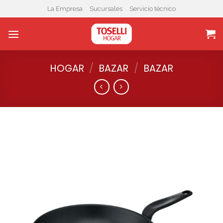
Skip
La Empresa
Sucursales
Servicio técnico
to
content
HOGAR
/
BAZAR
/
BAZAR