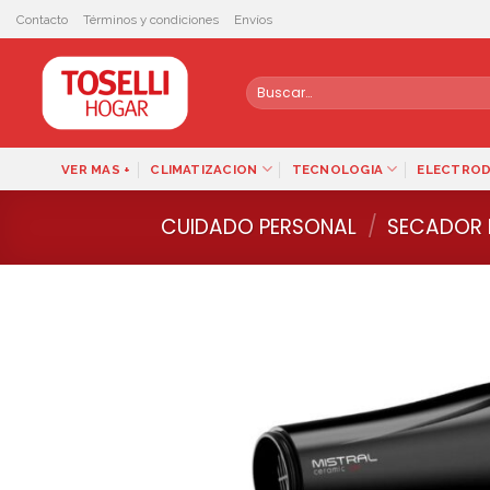
Skip
Contacto
Términos y condiciones
Envíos
to
content
Buscar
por:
VER MAS +
CLIMATIZACION
TECNOLOGIA
ELECTRO
CUIDADO PERSONAL
/
SECADOR 