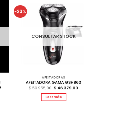
-23%
CONSULTAR STOCK
AFEITADORAS
S
AFEITADORA GAMA GSH860
W
El
El
$
59.955,00
$
46.379,00
precio
precio
original
actual
Leer más
era:
es:
$ 59.955,00.
$ 46.379,00.