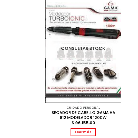
AR STOCK
CONSULTAR STOCK
 PERSONAL
CABELLO GAMA
BLOOM PINK
999,00
r más
CUIDADO PERSONAL
SECADOR DE CABELLO GAMA HA
812 MODELADOR 1200W
$
96.155,00
Leer más