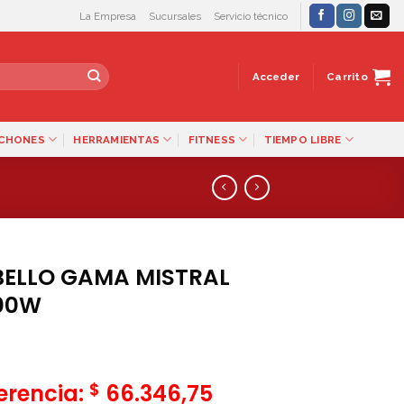
La Empresa
Sucursales
Servicio técnico
Acceder
Carrito
LCHONES
HERRAMIENTAS
FITNESS
TIEMPO LIBRE
BELLO GAMA MISTRAL
200W
$
ferencia:
66.346,75