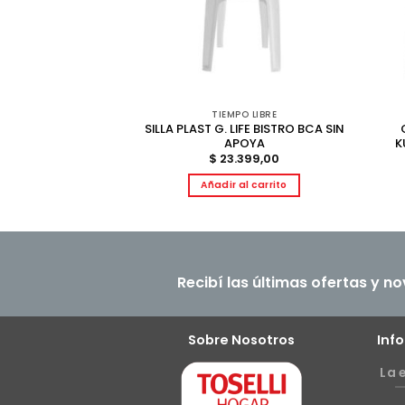
DEDERO
TIEMPO LIBRE
E BOX PLEGABLE
SILLA PLAST G. LIFE BISTRO BCA SIN
-TH1
APOYA
K
675,00
$
23.399,00
r más
Añadir al carrito
Recibí las últimas ofertas y n
Sobre Nosotros
Inf
La 