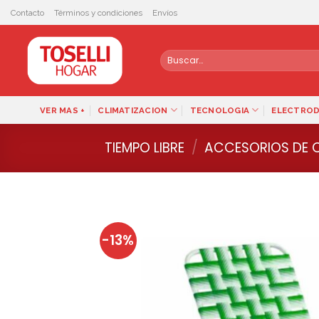
Skip
Contacto
Términos y condiciones
Envíos
to
content
Buscar
por:
VER MAS +
CLIMATIZACION
TECNOLOGIA
ELECTRO
TIEMPO LIBRE
/
ACCESORIOS DE 
-13%