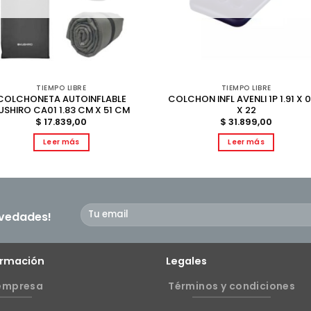
TIEMPO LIBRE
TIEMPO LIBRE
COLCHONETA AUTOINFLABLE
COLCHON INFL AVENLI 1P 1.91 X 0
USHIRO CA01 1.83 CM X 51 CM
X 22
$
17.839,00
$
31.899,00
Leer más
Leer más
ovedades!
ormación
Legales
empresa
Términos y condiciones