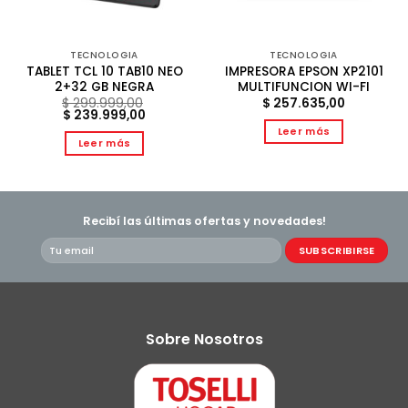
TECNOLOGIA
TECNOLOGIA
TABLET TCL 10 TAB10 NEO
IMPRESORA EPSON XP2101
2+32 GB NEGRA
MULTIFUNCION WI-FI
$
299.999,00
$
257.635,00
El
El
$
239.999,00
precio
precio
Leer más
original
actual
Leer más
era:
es:
$ 299.999,00.
$ 239.999,00.
Recibí las últimas ofertas y novedades!
Sobre Nosotros