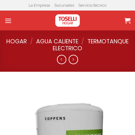
Skip
La Empresa
Sucursales
Servicio técnico
to
content
HOGAR
/
AGUA CALIENTE
/
TERMOTANQUE
ELECTRICO