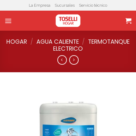
Skip
La Empresa
Sucursales
Servicio técnico
to
content
HOGAR
/
AGUA CALIENTE
/
TERMOTANQUE
ELECTRICO