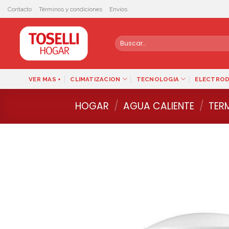
Skip
Contacto
Términos y condiciones
Envíos
to
content
Buscar
por:
VER MAS +
CLIMATIZACION
TECNOLOGIA
ELECTRO
HOGAR
/
AGUA CALIENTE
/
TER