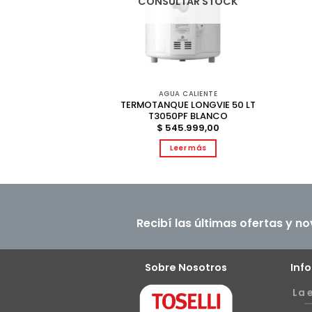
AR STOCK
CONSULTAR STOCK
CALIENTE
AGUA CALIENTE
ESKABE AQUAPIU
TERMOTANQUE LONGVIE 50 LT
BIGAS
T3050PF BLANCO
.999,00
$
545.999,00
r más
Leer más
Recibí las últimas ofertas y n
Sobre Nosotros
Inf
La 