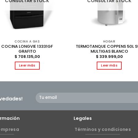
CONSULTAR STOCK
CONSULTAR STOCK
COCINA A GAS
HOGAR
COCINA LONGVIE 13331GF
TERMOTANQUE COPPENS 50L S
GRAFITO
MULTIGAS BLANCO
$
708.135,00
$
339.999,00
Leer más
Leer más
ovedades!
ormación
Legales
empresa
Términos y condiciones