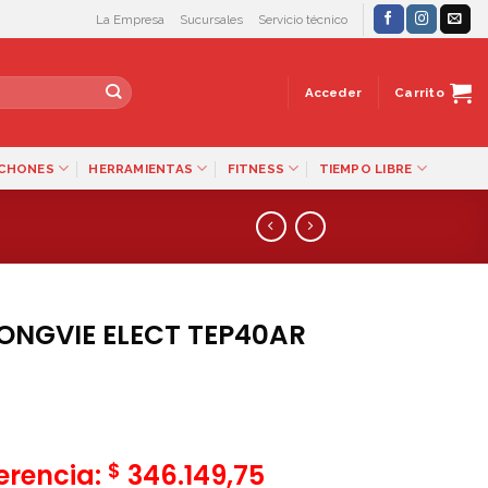
La Empresa
Sucursales
Servicio técnico
Acceder
Carrito
LCHONES
HERRAMIENTAS
FITNESS
TIEMPO LIBRE
NGVIE ELECT TEP40AR
$
ferencia:
346.149,75