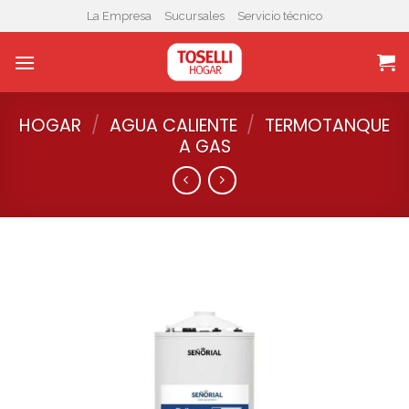
Skip
La Empresa
Sucursales
Servicio técnico
to
content
HOGAR
/
AGUA CALIENTE
/
TERMOTANQUE
A GAS