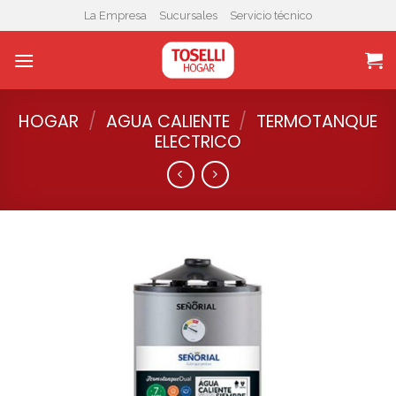
Skip
La Empresa
Sucursales
Servicio técnico
to
content
HOGAR
/
AGUA CALIENTE
/
TERMOTANQUE
ELECTRICO