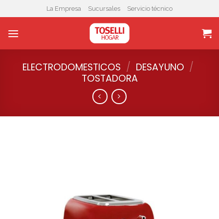
Skip
La Empresa
Sucursales
Servicio técnico
to
content
ELECTRODOMESTICOS
/
DESAYUNO
/
TOSTADORA