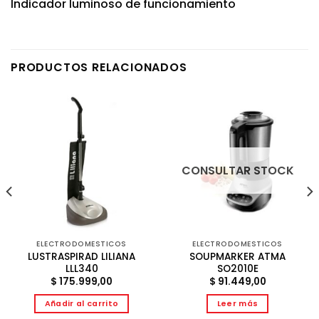
Indicador luminoso de funcionamiento
PRODUCTOS RELACIONADOS
CONSULTAR STOCK
ELECTRODOMESTICOS
ELECTRODOMESTICOS
LUSTRASPIRAD LILIANA
SOUPMARKER ATMA
LLL340
SO2010E
$
175.999,00
$
91.449,00
ecio
tual
Añadir al carrito
Leer más
39.279,00.