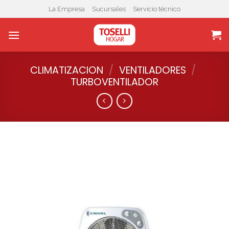
Skip
La Empresa
Sucursales
Servicio técnico
to
content
CLIMATIZACION
/
VENTILADORES
/
TURBOVENTILADOR