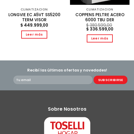
CLIMATIZACION
CLIMATIZACION
LONGVIE EC A5VT SS5200
COPPENS PELTRE ACERO
TERM VISOR
6000 TBU DER
$
449.999,00
$
380.599,00
El
El
$
336.599,00
precio
precio
Leer más
original
actual
Leer más
9,00.
era:
es:
$ 380.599,00.
$ 336.599
Recibí las últimas ofertas y novedades!
Sobre Nosotros